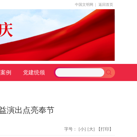
中国文明网
|
返回首页
新案例
党建统领
公益演出点亮奉节
字号：
[小]
[大]
【打印】