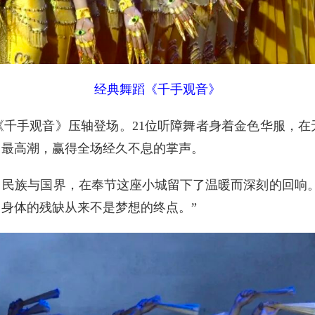
经典舞蹈《千手观音》
手观音》压轴登场。21位听障舞者身着金色华服，在
向最高潮，赢得全场经久不息的掌声。
族与国界，在奉节这座小城留下了温暖而深刻的回响。
身体的残缺从来不是梦想的终点。”