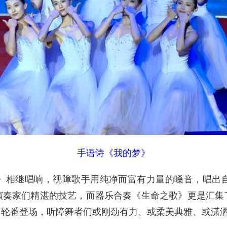
手语诗《我的梦》
相继唱响，视障歌手用纯净而富有力量的嗓音，唱出自
演奏家们精湛的技艺，而器乐合奏《生命之歌》更是汇集
》轮番登场，听障舞者们或刚劲有力、或柔美典雅、或潇