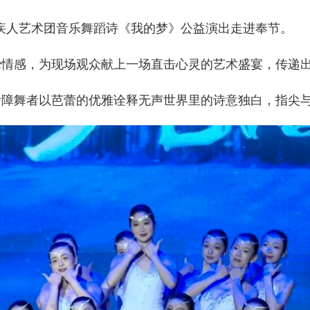
疾人艺术团音乐舞蹈诗《我的梦》公益演出走进奉节。
感，为现场观众献上一场直击心灵的艺术盛宴，传递出
障舞者以芭蕾的优雅诠释无声世界里的诗意独白，指尖与