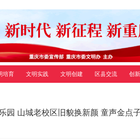
明培育
文明实践
文明创建
区县交流
创
乐园 山城老校区旧貌换新颜 童声金点