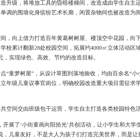
升级，将堆放工具的昏暗楼梯间，改造成由学生自主运营
本单调的围墙化身缤纷艺术长廊，闲置杂物间也被改造为
，向上借力打造百年黄葛树树屋、楼顶空中花园，向下挖
学校累计翻新28处校园空间，拓展约4000㎡立体活动
万元，实现绿色、高效、节约的改造目标。
“童梦树屋”，从设计草图到落地验收，均由百余名“小
立年级儿童议事官岗位，明确校园改造重大项目需征求学
空间交由班级包干运营，学生自主打造各类校园特色活
开展了‘小街童画向阳拾光’共创活动，让小学生和大学
说，儿童友好，不是大人为孩子们打造完美世界，而是让