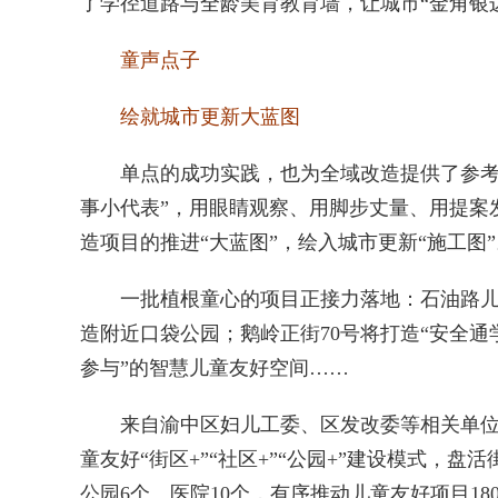
了学径道路与全龄美育教育墙，让城市“金角银
童声点子
绘就城市更新大蓝图
单点的成功实践，也为全域改造提供了参考范本
事小代表”，用眼睛观察、用脚步丈量、用提案发
造项目的推进“大蓝图”，绘入城市更新“施工图”
一批植根童心的项目正接力落地：石油路儿童
造附近口袋公园；鹅岭正街70号将打造“安全通
参与”的智慧儿童友好空间……
来自渝中区妇儿工委、区发改委等相关单位的
童友好“街区+”“社区+”“公园+”建设模式
公园6个、医院10个，有序推动儿童友好项目18