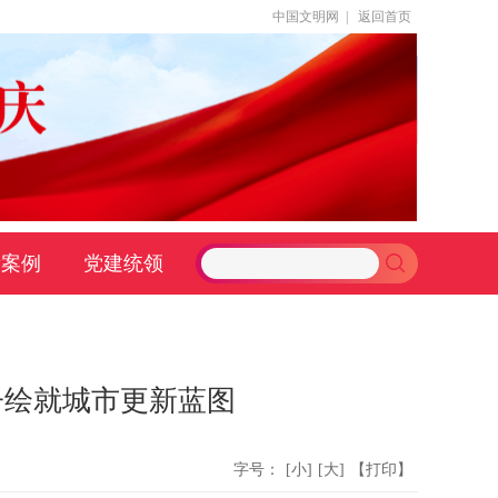
中国文明网
|
返回首页
新案例
党建统领
子绘就城市更新蓝图
字号：
[小]
[大]
【打印】