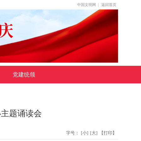
中国文明网
|
返回首页
党建统领
办主题诵读会
字号：
[小]
[大]
【打印】