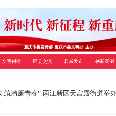
文明创建
区县交流
权威发布
创新案例
教 筑清廉青春” 两江新区天宫殿街道举