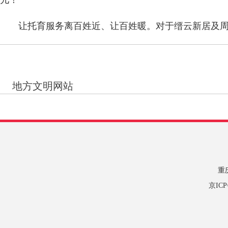
儿！
让托育服务离百姓近、让百姓暖。对于缙云新居及周边
地方文明网站
重
京IC