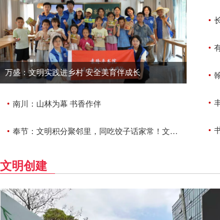
有
万盛：文明实践进乡村 安全美育伴成长
翰
南川：山林为幕 书香作伴
书
奉节：文明积分聚邻里，同吃饺子话家常！文昌村这场饺子宴暖到心坎里
文明创建