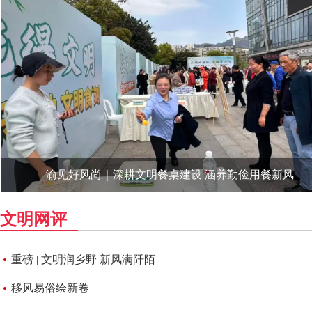
渝见好风尚｜深耕文明餐桌建设 涵养勤俭用餐新风
文明网评
重磅 | 文明润乡野 新风满阡陌
移风易俗绘新卷