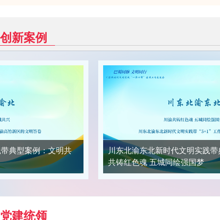
创新案例
实践带典型案例：川渝
梦
重庆市万州区：百课齐讲、千屏
党建统领